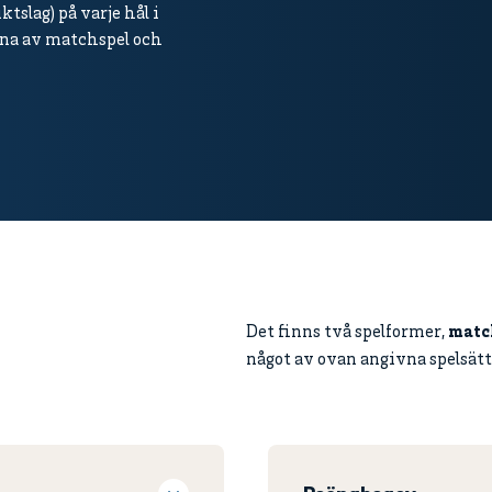
iktslag) på varje hål i
erna av matchspel och
Det finns två spelformer,
matc
något av ovan angivna spelsätt