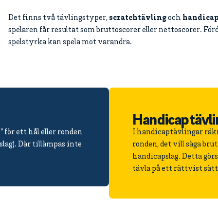
Det ﬁnns två tävlingstyper,
scratchtävling
och
handica
spelaren får resultat som bruttoscorer eller nettoscorer. Fö
spelstyrka kan spela mot varandra.
Handicaptävli
 för ett hål eller ronden
I handicaptävlingar räkna
tslag). Där tillämpas inte
ronden, det vill säga bru
handicapslag. Detta görs
tävla på ett rättvist sätt