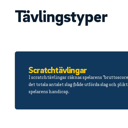
Tävlingstyper
Scratchtävlingar
I scratchtävlingar räknas spelarens ”bruttoscore”
det totala antalet slag (både utförda slag och plik
spelarens handicap.