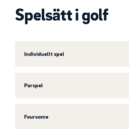
Spelsätt i golf
Individuellt spel
Parspel
Foursome