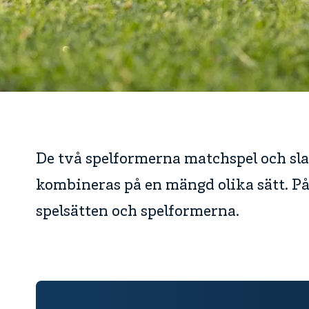
De två spelformerna matchspel och sla
kombineras på en mängd olika sätt. På
spelsätten och spelformerna.