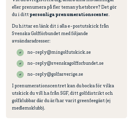
Vill du avregistrera dig, ändra dina inställningar
eller prenumera på fler temanyhetsbrev? Det gör
du i ditt
personliga prenumerationscenter
.
Du hittar en länk dit i alla e-postutskick från
Svenska Golfförbundet med följande
avsändaradresser:
no-reply@mingolfutskick.se
no-reply@svenskagolfforbundet.se
no-reply@golfasverige.se
I prenumerationscentret kan du bocka för vilka
utskick du vill ha från SGF, ditt golfdistrikt och
golfklubbar där du är/har varit greenfeegäst (ej
medlemsklubb).