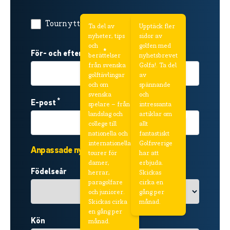
Tournytt
Golfa!
Ta del av
Upptäck fler
nyheter, tips
sidor av
och
golfen med
*
För- och efternamn
berättelser
nyhetsbrevet
från svenska
Golfa!. Ta del
golftävlingar
av
och om
spännande
svenska
och
*
E-post
spelare – från
intressanta
landslag och
artiklar om
college till
allt
nationella och
fantastiskt
internationella
Golfsverige
Anpassade nyheter
tourer för
har att
damer,
erbjuda.
Födelseår
herrar,
Skickas
paragolfare
cirka en
och juniorer.
gång per
Skickas cirka
månad.
en gång per
Kön
månad.