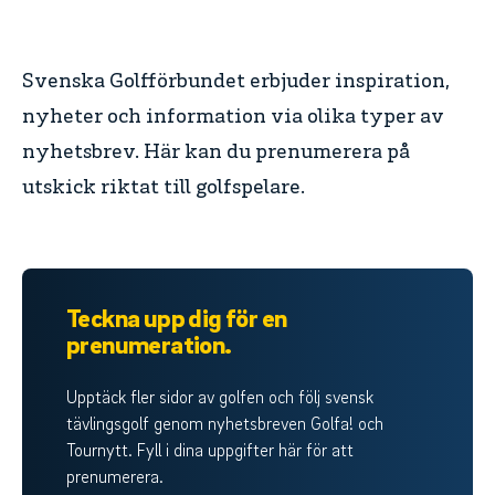
Svenska Golfförbundet erbjuder inspiration,
nyheter och information via olika typer av
nyhetsbrev. Här kan du prenumerera på
utskick riktat till golfspelare.
Teckna upp dig för en
prenumeration.
Upptäck fler sidor av golfen och följ svensk
tävlingsgolf genom nyhetsbreven Golfa! och
Tournytt. Fyll i dina uppgifter här för att
prenumerera.