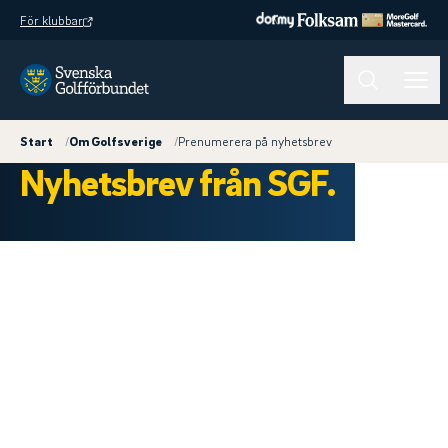
För klubbar
Start
/
Om Golfsverige
/
Prenumerera på nyhetsbrev
Nyhetsbrev från SGF.