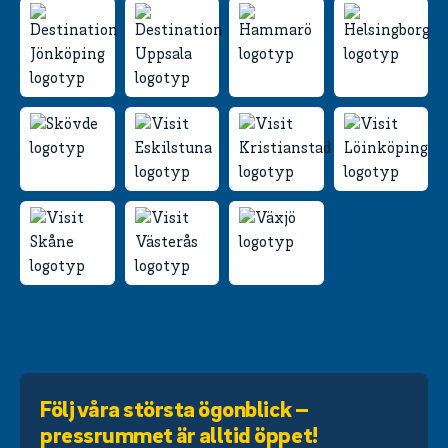
Följ våra största ögonblick –
pressrummet är alltid öppet!