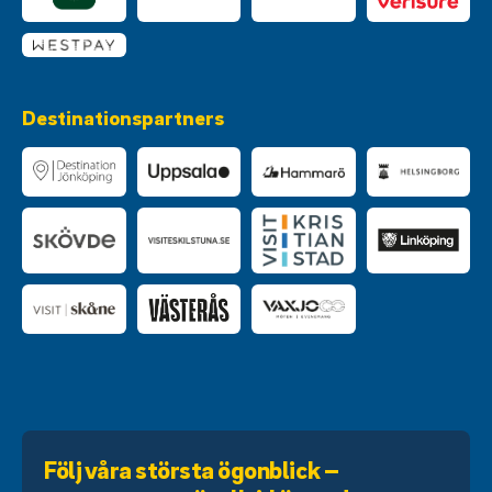
Destinationspartners
Följ våra största ögonblick –